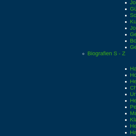
Jo
Gü
So
Ku
Jo
Ge
Bo
Ge
Biografien S - Z
Ha
Ho
He
Ch
Ur
He
Pe
Ma
Kl
He
Ha