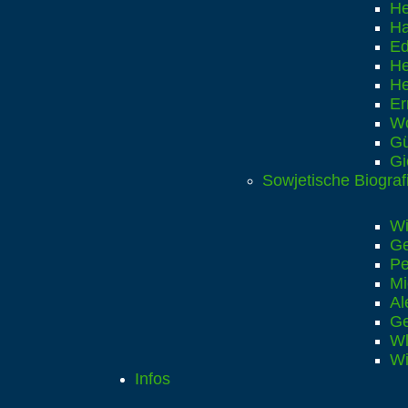
He
Ha
Ed
He
He
Er
Wo
Gü
Gi
Sowjetische Biograf
Wi
Ge
Pe
Mi
Al
Ge
Wl
Wi
Infos