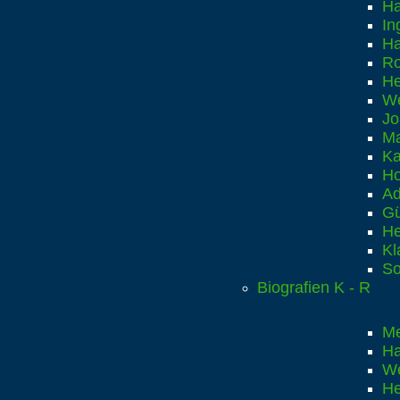
Ha
In
Ha
Ro
He
We
Jo
Ma
Ka
Ho
Ad
Gü
He
Kl
So
Biografien K - R
Me
Ha
We
He